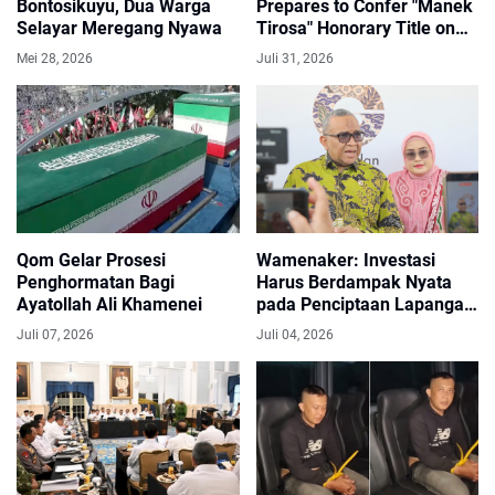
Bontosikuyu, Dua Warga
Prepares to Confer "Manek
Selayar Meregang Nyawa
Tirosa" Honorary Title on
Jokowi
Mei 28, 2026
Juli 31, 2026
Qom Gelar Prosesi
Wamenaker: Investasi
Penghormatan Bagi
Harus Berdampak Nyata
Ayatollah Ali Khamenei
pada Penciptaan Lapangan
Kerja Berkualitas
Juli 07, 2026
Juli 04, 2026