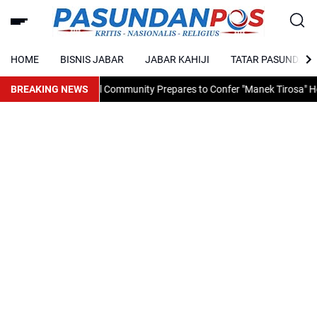
HOME
BISNIS JABAR
JABAR KAHIJI
TATAR PASUNDAN
NTT Traditional Community Prepares to Confer "Manek Tirosa" Honorar
BREAKING NEWS