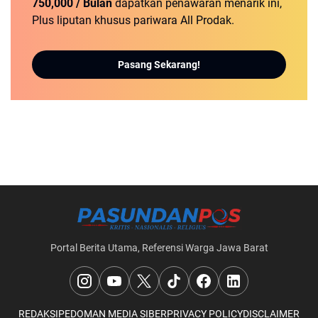
750,000 / Bulan
dapatkan penawaran menarik ini,
Plus liputan khusus pariwara All Prodak.
Pasang Sekarang!
Portal Berita Utama, Referensi Warga Jawa Barat
REDAKSI
PEDOMAN MEDIA SIBER
PRIVACY POLICY
DISCLAIMER