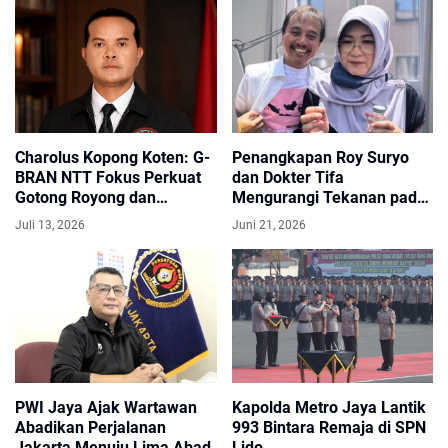
Charolus Kopong Koten: G-
Penangkapan Roy Suryo
BRAN NTT Fokus Perkuat
dan Dokter Tifa
Gotong Royong dan
Mengurangi Tekanan pada
Pemberdayaan Masyarakat
Jokowi
Juli 13, 2026
Juni 21, 2026
PWI Jaya Ajak Wartawan
Kapolda Metro Jaya Lantik
Abadikan Perjalanan
993 Bintara Remaja di SPN
Jakarta Menuju Lima Abad
Lido