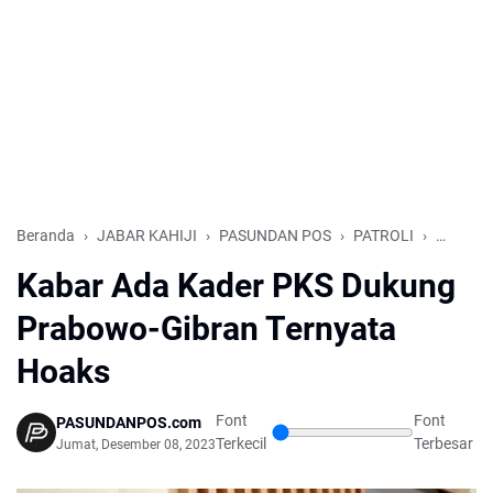
Beranda
JABAR KAHIJI
PASUNDAN POS
PATROLI
Pilpres 
Kabar Ada Kader PKS Dukung
Prabowo-Gibran Ternyata
Hoaks
Font
Font
PASUNDANPOS.com
Terkecil
Terbesar
Jumat, Desember 08, 2023