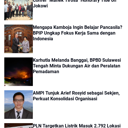
Confer "Manek Tirosa" Honorary Title on
Jokowi
Mengapa Kamboja Ingin Belajar Pancasila?
BPIP Ungkap Fokus Kerja Sama dengan
Indonesia
Karhutla Melanda Banggai, BPBD Sulawesi
Tengah Minta Dukungan Air dan Peralatan
Pemadaman
AMPI Tunjuk Arief Rosyid sebagai Sekjen,
Perkuat Konsolidasi Organisasi
PLN Targetkan Listrik Masuk 2.792 Lokasi