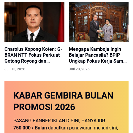
Charolus Kopong Koten: G-
Mengapa Kamboja Ingin
BRAN NTT Fokus Perkuat
Belajar Pancasila? BPIP
Gotong Royong dan
Ungkap Fokus Kerja Sama
Pemberdayaan Masyarakat
dengan Indonesia
Juli 13, 2026
Juli 28, 2026
KABAR GEMBIRA
BULAN
PROMOSI
2026
PASANG BANNER IKLAN DISINI, HANYA
IDR
750,000 / Bulan
dapatkan penawaran menarik ini,