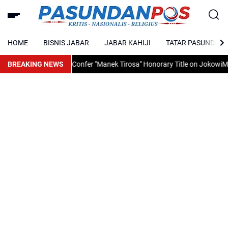
HOME
BISNIS JABAR
JABAR KAHIJI
TATAR PASUNDAN
ity Prepares to Confer "Manek Tirosa" Honorary Title on Jokowi
BREAKING NEWS
Mengapa