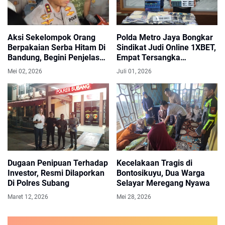
Aksi Sekelompok Orang
Polda Metro Jaya Bongkar
Berpakaian Serba Hitam Di
Sindikat Judi Online 1XBET,
Bandung, Begini Penjelasan
Empat Tersangka
Kapolda Jabar
Ditangkap
Mei 02, 2026
Juli 01, 2026
Dugaan Penipuan Terhadap
Kecelakaan Tragis di
Investor, Resmi Dilaporkan
Bontosikuyu, Dua Warga
Di Polres Subang
Selayar Meregang Nyawa
Maret 12, 2026
Mei 28, 2026