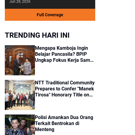
Juli 28, 2026
Full Coverage
TRENDING HARI INI
Mengapa Kamboja Ingin
Belajar Pancasila? BPIP
Ungkap Fokus Kerja Sama
dengan Indonesia
NTT Traditional Community
Prepares to Confer "Manek
Tirosa" Honorary Title on
Jokowi
Polisi Amankan Dua Orang
Terkait Bentrokan di
Menteng