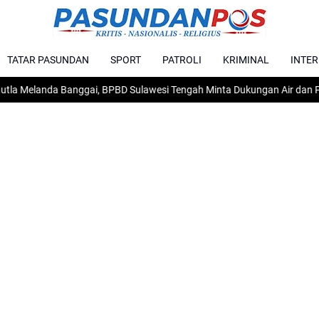
TATAR PASUNDAN
SPORT
PATROLI
KRIMINAL
INTE
nda Banggai, BPBD Sulawesi Tengah Minta Dukungan Air dan Peralata