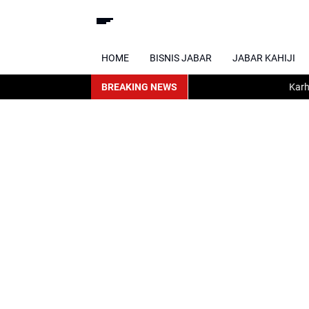
HOME
BISNIS JABAR
JABAR KAHIJI
BREAKING NEWS
Karhutla Mela