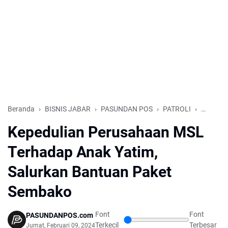
Beranda
BISNIS JABAR
PASUNDAN POS
PATROLI
TATAR 
Kepedulian Perusahaan MSL
Terhadap Anak Yatim,
Salurkan Bantuan Paket
Sembako
Font
Font
PASUNDANPOS.com
Terkecil
Terbesar
Jumat, Februari 09, 2024