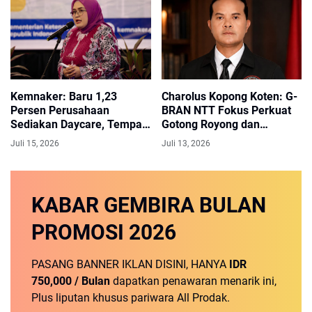
Kemnaker: Baru 1,23
Charolus Kopong Koten: G-
Persen Perusahaan
BRAN NTT Fokus Perkuat
Sediakan Daycare, Tempat
Gotong Royong dan
Kerja Ramah Keluarga
Pemberdayaan Masyarakat
Juli 15, 2026
Juli 13, 2026
Perlu Diperluas
KABAR GEMBIRA
BULAN
PROMOSI
2026
PASANG BANNER IKLAN DISINI, HANYA
IDR
750,000 / Bulan
dapatkan penawaran menarik ini,
Plus liputan khusus pariwara All Prodak.