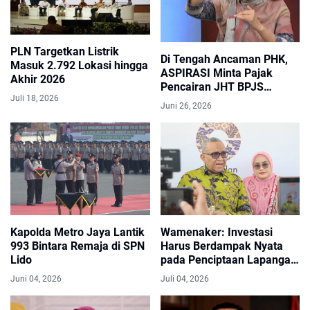
PLN Targetkan Listrik
Di Tengah Ancaman PHK,
Masuk 2.792 Lokasi hingga
ASPIRASI Minta Pajak
Akhir 2026
Pencairan JHT BPJS
Juli 18, 2026
Ketenagakerjaan Dihapus
Juni 26, 2026
Kapolda Metro Jaya Lantik
Wamenaker: Investasi
993 Bintara Remaja di SPN
Harus Berdampak Nyata
Lido
pada Penciptaan Lapangan
Kerja Berkualitas
Juni 04, 2026
Juli 04, 2026