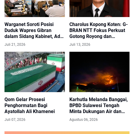
Warganet Soroti Posisi
Charolus Kopong Koten: G-
Duduk Wapres Gibran
BRAN NTT Fokus Perkuat
dalam Sidang Kabinet, Ada
Gotong Royong dan
Apa?
Pemberdayaan Masyarakat
Juli 21, 2026
Juli 13, 2026
Qom Gelar Prosesi
Karhutla Melanda Banggai,
Penghormatan Bagi
BPBD Sulawesi Tengah
Ayatollah Ali Khamenei
Minta Dukungan Air dan
Peralatan Pemadaman
Juli 07, 2026
Agustus 06, 2026