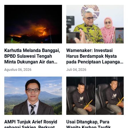
Karhutla Melanda Banggai,
Wamenaker: Investasi
BPBD Sulawesi Tengah
Harus Berdampak Nyata
Minta Dukungan Air dan
pada Penciptaan Lapangan
Peralatan Pemadaman
Kerja Berkualitas
Agustus 06, 2026
Juli 04, 2026
AMPI Tunjuk Arief Rosyid
Usai Ditangkap, Para
sebagai Sekjen, Perkuat
Wanita Korban Taufik