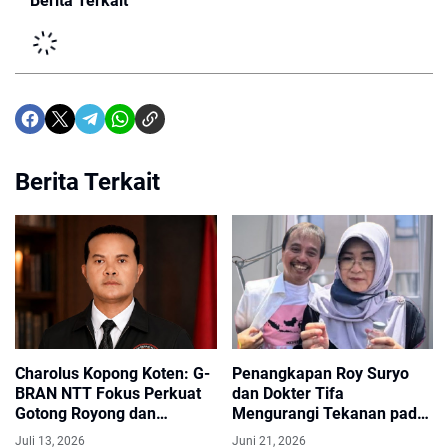
Berita Terkait
Berita Terkait
Charolus Kopong Koten: G-
Penangkapan Roy Suryo
BRAN NTT Fokus Perkuat
dan Dokter Tifa
Gotong Royong dan
Mengurangi Tekanan pada
Pemberdayaan Masyarakat
Jokowi
Juli 13, 2026
Juni 21, 2026