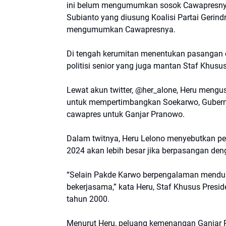
ini belum mengumumkan sosok Cawapresnya.
Subianto yang diusung Koalisi Partai Gerindr
mengumumkan Cawapresnya.
Di tengah kerumitan menentukan pasangan ca
politisi senior yang juga mantan Staf Khusu
Lewat akun twitter, @her_alone, Heru meng
untuk mempertimbangkan Soekarwo, Gubern
cawapres untuk Ganjar Pranowo.
Dalam twitnya, Heru Lelono menyebutkan p
2024 akan lebih besar jika berpasangan de
“Selain Pakde Karwo berpengalaman mendul
bekerjasama,” kata Heru, Staf Khusus Presi
tahun 2000.
Menurut Heru, peluang kemenangan Ganjar 