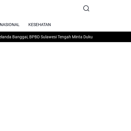
RNASIONAL
KESEHATAN
nggai, BPBD Sulawesi Tengah Minta Dukungan Air dan Peralatan Pema