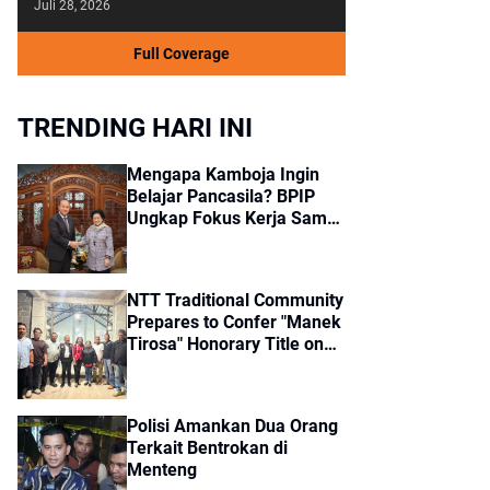
Juli 28, 2026
Full Coverage
TRENDING HARI INI
Mengapa Kamboja Ingin
Belajar Pancasila? BPIP
Ungkap Fokus Kerja Sama
dengan Indonesia
NTT Traditional Community
Prepares to Confer "Manek
Tirosa" Honorary Title on
Jokowi
Polisi Amankan Dua Orang
Terkait Bentrokan di
Menteng